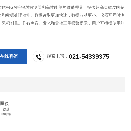
大体积GM管辐射探测器和高性能单片微处理器，提供超高灵敏度的辐
力和数据处理功能。数据读取更加快速，数据波动更小。仪器可同时测
和累积剂量。具有声音、发光和震动三重报警提示，用户可根据使用的
行设置辐射剂量报警阈值(门限值)。
021-54339375
在线咨询
联系电话：
剂量仪
。数据
用户可根