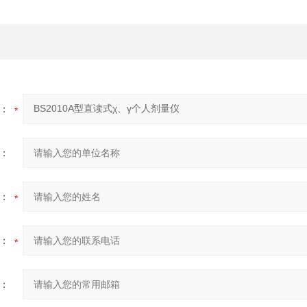
：
：
：
：
：