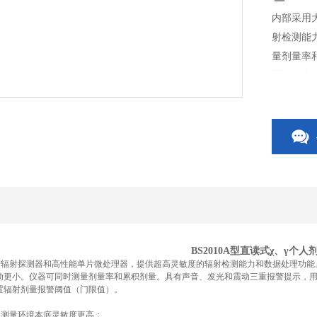
内部采用
射检测能
量剂量率
需要，自
BS2010A
型直读式
χ
、
γ
个人
管辐射探测器和高性能单片微处理器，提供超高灵敏度的辐射检测能力和数据处理功能
动更小。仪器可同时测量剂量率和累积剂量。具有声音、发光和震动三重报警提示，
置辐射剂量报警阈值（门限值）。
，测量环境本底灵敏度更高；