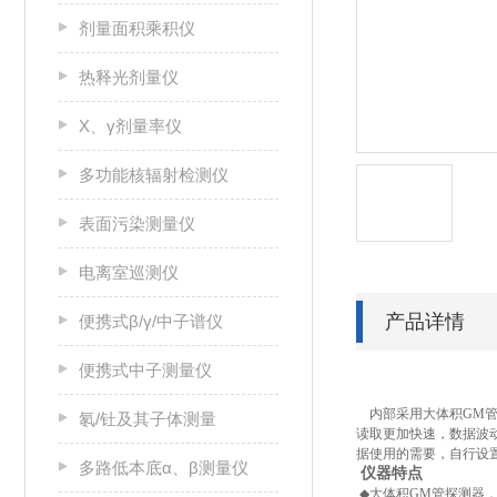
剂量面积乘积仪
热释光剂量仪
X、γ剂量率仪
多功能核辐射检测仪
表面污染测量仪
电离室巡测仪
产品详情
便携式β/γ/中子谱仪
便携式中子测量仪
内部采用大体积
GM
氡/钍及其子体测量
读取更加快速，数据波
据使用的需要，自行设
多路低本底α、β测量仪
仪器特点
◆
大体积
GM
管探测器