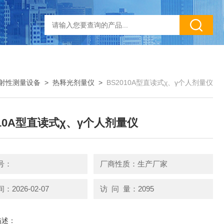
射性测量设备
>
热释光剂量仪
>
BS2010A型直读式χ、γ个人剂量仪
010A型直读式χ、γ个人剂量仪
号：
厂商性质：生产厂家
2026-02-07
访 问 量：2095
描述：