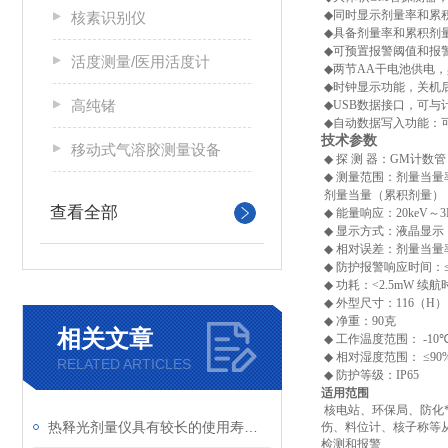
◆
同时显示剂量率和累
核素识别仪
◆
具备剂量率和累积剂
◆
可预置报警阈值和报
活度测量/医用活度计
◆
两节
AA
干电池供电，
◆
时钟显示功能，关机
高纯锗
◆
USB
数据接口，可与
◆
自动数据写入功能：
技术参数
移动式气溶胶测量设备
◆
探 测 器：
GM
计数管
◆
测量范围：剂量当量
剂量当量（累积剂量）
查看全部
◆
能量响应：
20keV
～
3
◆
显示方式：液晶显示
◆
相对误差：剂量当量
◆
防护报警响应时间：
◆
功耗：
<2.5mW
续航
◆
外型尺寸：
116
（
H
）
◆
净重：
90
克
相关文章
◆
工作温度范围：
-10
◆
相对湿度范围：
≤
90
RELATED ARTICLES
◆
防护等级：
IP65
适用范围
核电站、环保局、防化
热释光剂量仪具有较长的使用寿命和较低的维护成本
伤、料位计、核子称等
检测和报警