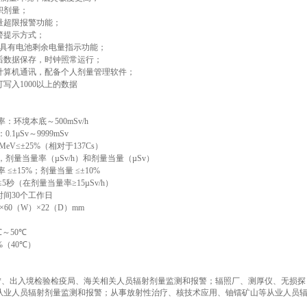
积剂量；
量超限报警功能；
警提示方式；
具有电池剩余电量指示功能；
后数据保存，时钟照常运行；
计算机通讯，配备个人剂量管理软件；
可写入
1000
以上的数据
率：环境本底～
500mSv/h
：
0.1
μ
Sv
～
9999mSv
MeV
≤±
25%
（相对于
137Cs
）
，剂量当量率（
µ
Sv/h
）和剂量当量（
µ
Sv
）
率
≤±
15%
；剂量当量
≤±
10%
≤
5
秒（在剂量当量率
≥
15
µ
Sv/h）
时间
30
个工作日
×
60
（
W
）
×
22
（
D
）
mm
℃
～
50
℃
%
（
40
℃
）
*、出入境检验检疫局、海关相关人员辐射剂量监测和报警；辐照厂、测厚仪、无损探
从业人员辐射剂量监测和报警；从事放射性治疗、核技术应用、铀镭矿山等从业人员