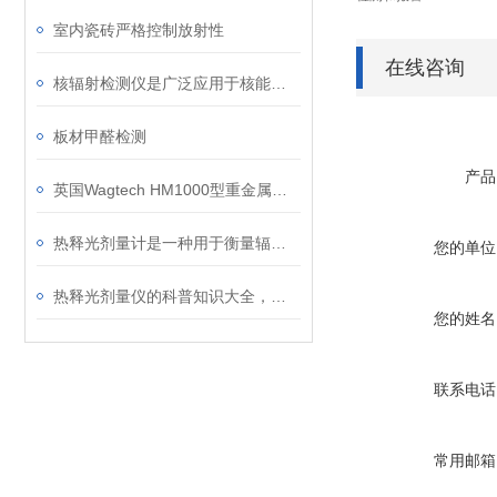
室内瓷砖严格控制放射性
在线咨询
核辐射检测仪是广泛应用于核能领域中的重要设备
板材甲醛检测
产品
英国Wagtech HM1000型重金属测定仪
热释光剂量计是一种用于衡量辐射剂量的仪器
您的单位
热释光剂量仪的科普知识大全，你真不一定都懂
您的姓名
联系电话
常用邮箱